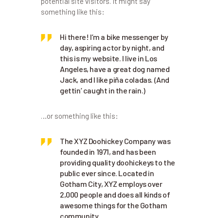
potential site visitors. It might say
something like this:
Hi there! I’m a bike messenger by
day, aspiring actor by night, and
this is my website. I live in Los
Angeles, have a great dog named
Jack, and I like piña coladas. (And
gettin’ caught in the rain.)
…or something like this:
The XYZ Doohickey Company was
founded in 1971, and has been
providing quality doohickeys to the
public ever since. Located in
Gotham City, XYZ employs over
2,000 people and does all kinds of
awesome things for the Gotham
community.