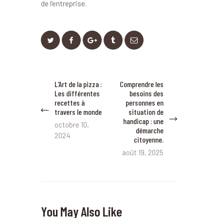
de l’entreprise.
Navigation
L’Art de la pizza :
Comprendre les
Previous
Next
de
Les différentes
besoins des
post:
post:
recettes à
personnes en
l’article
travers le monde
situation de
handicap : une
octobre 10,
démarche
2024
citoyenne.
août 19, 2025
You May Also Like