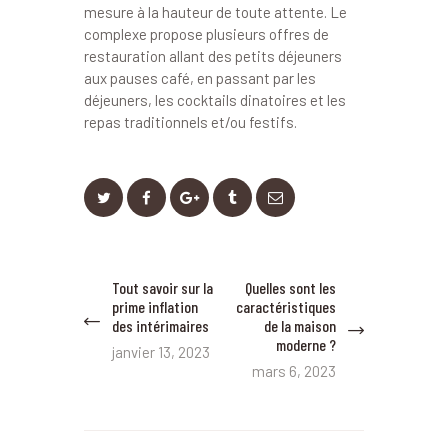
mesure à la hauteur de toute attente. Le
complexe propose plusieurs offres de
restauration allant des petits déjeuners
aux pauses café, en passant par les
déjeuners, les cocktails dinatoires et les
repas traditionnels et/ou festifs.
Navigation
Tout savoir sur la
Quelles sont les
Previous
Next
de
prime inflation
caractéristiques
post:
post:
des intérimaires
de la maison
l’article
moderne ?
janvier 13, 2023
mars 6, 2023