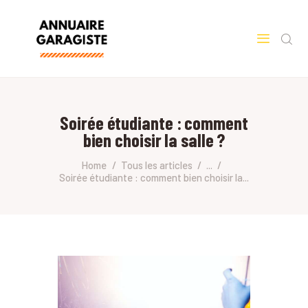
ACCUEIL
VOITURE
Soirée étudiante : comment
bien choisir la salle ?
Home
Tous les articles
...
Soirée étudiante : comment bien choisir la...